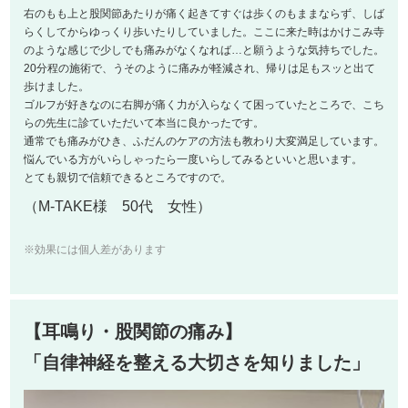
右のもも上と股関節あたりが痛く起きてすぐは歩くのもままならず、しば
らくしてからゆっくり歩いたりしていました。ここに来た時はかけこみ寺
のような感じで少しでも痛みがなくなれば…と願うような気持ちでした。
20分程の施術で、うそのように痛みが軽減され、帰りは足もスッと出て
歩けました。
ゴルフが好きなのに右脚が痛く力が入らなくて困っていたところで、こち
らの先生に診ていただいて本当に良かったです。
通常でも痛みがひき、ふだんのケアの方法も教わり大変満足しています。
悩んでいる方がいらしゃったら一度いらしてみるといいと思います。
とても親切で信頼できるところですので。
（M-TAKE様 50代 女性）
※効果には個人差があります
【耳鳴り・股関節の痛み】
「自律神経を整える大切さを知りました」