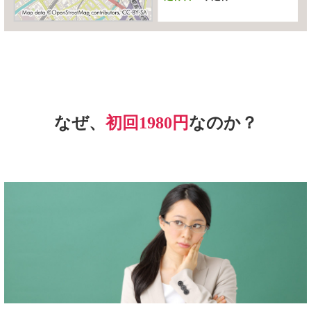
ですので股関節だけに圧力がかかったとしても、膝関節や足
関節が圧力を逃がす役割をしている為、股関節への負担を軽
減してくれます。
ですが背骨の歪みや姿勢が悪いと身体のバランスが崩れ、片
側に重心が偏り股関節に掛かる圧力を十分に逃がす事が出来
ず股関節痛を発症するのです。
ですので股関節痛が起きている股関節周囲の調整だけでな
く、背骨の歪みを調整することが根本から股関節痛を改善す
るためには必要になります。
当院での改善法