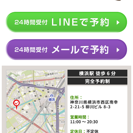
股関節痛は股関節周囲に原因があると考えられがちですが、
それは直接的な原因に過ぎないため、いくら股関節周囲をリ
ハビリしてもマッサージしても改善しないのです。
当院に来られる股関節痛を発症している方の多くは、股関節
に持続的に圧力が加わる事で発症しています。
長時間の立ち仕事や股関節に負荷の掛かる仕事をされている
方などが、それに当たります。
人の重心は骨盤から左右の股関節→膝関節→足関節へと等し
く負荷を掛けて負担を減らしています。