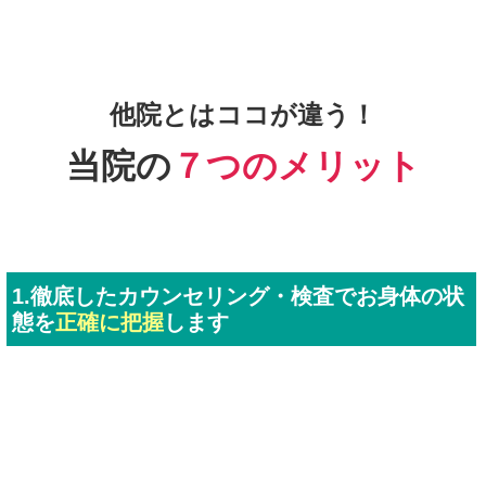
的循環を良くします。そうする事で施術後の効果を持続させ
るだけでなく、翌朝にスッキリ目覚める事が出来るようにな
ります。
②背骨調整
全身の循環が良くなった状態で背骨の検査を行います。そこ
で可動域に異常がある背骨をくまなく調整する事で、膝に掛
かる負担を取り除きます。そうする事で股関節痛、変形性股
関節症の症状を改善するだけでなく、今後日常生活で膝に負
担のかかる姿勢や動きをしたとしても、股関節痛、変形性股
関節症の再発を防ぐことが出来るのです。