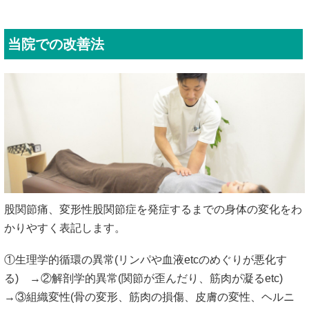
なぜ？
当院の
施術は
こんなにも
股関節の悩みが
改善
されるのか？
他で良くならない理由