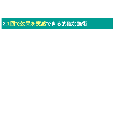
初回 1,980円
(税込)
（通常1回6,600円
）
（税込）
予約多数のため先着10名様のみ
3名
→
あと