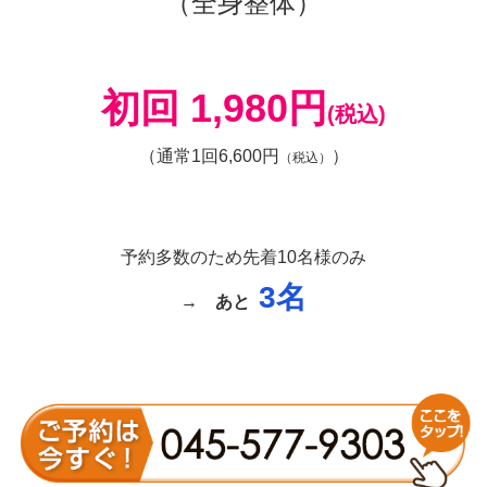
の状態が続くと股関節周囲の筋肉や組織に損傷が起き股関節
痛、変形性股関節症を引き起こしてしまうのです。
股関節の症状には股関節周囲の(筋損傷、軟部組織損傷、靭
帯の損傷)、歩行時の痛み、階段の昇降時の痛み、変形性股
関節症、発育性股関節形成不全、臼蓋形成不全、突発性大腿
骨頭壊死、大腿骨頭頚部骨折、鼠径部痛症候群(グロインペ
イン症候群)、骨盤骨折、ロコモティブシンドロームなどに
なることもあるので注意が必要です。
原因