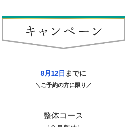
股関節には関節唇や関節軟骨と言った軟部組織があり、それ
らが股関節に掛かる衝撃を吸収する働きがあります。日常生
活での姿勢、股関節に負担のかかる仕事、体重の増加などで
負担がかかり過ぎると、股関節周囲の筋肉の損傷、軟骨や骨
がすり減り変形性股関節症になります。
しかし当院に来られる股関節痛、変形性股関節症の人の中に
は特に体重の増加や股関節に負担のかかる仕事をするわけで
も無いのに発症している方も少なくありません。
では、なぜそのような事が起きてしまうのでしょうか？
それは股関節周囲への血液供給不足だからです。
身体の体重は日頃から掛かってくるため、骨盤周囲に流れる
血流が悪いと股関節に疲労が蓄積してしまいます。そしてそ